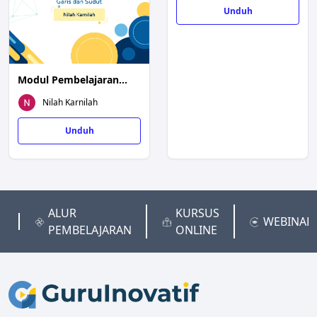
Unduh
Modul Pembelajaran
Sudut dan Garis
Nilah Karnilah
Unduh
ALUR
KURSUS
P
WEBINAR
PEMBELAJARAN
ONLINE