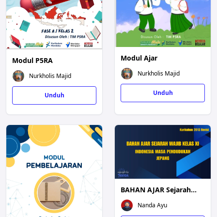
Modul Ajar
Modul P5RA
Nurkholis Majid
Nurkholis Majid
Unduh
Unduh
BAHAN AJAR Sejarah
Wajib-- Indonesia Masa
Nanda Ayu
Pendudukan Jepang