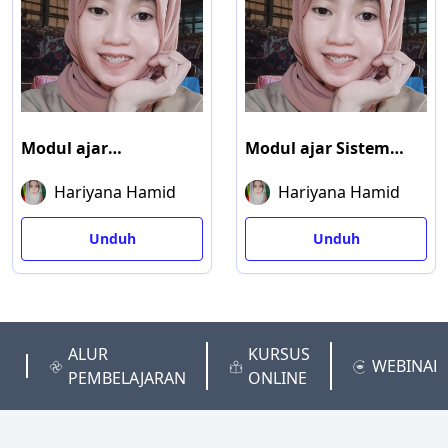
Modul ajar
Modul ajar Sistem
Perbandingan
pertidaksamaan
Hariyana Hamid
Hariyana Hamid
trigonometri
linear dua variabel
Unduh
Unduh
ALUR
KURSUS
P
WEBINAR
PEMBELAJARAN
ONLINE