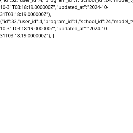
{"id":32,"user_id":4,"program_id":1,"school_id":24,"model_
10-31T03:18:19.000000Z","updated_at":"2024-10-
31T03:18:19.000000Z"},
{"id":32,"user_id":4,"program_id":1,"school_id":24,"model_
10-31T03:18:19.000000Z","updated_at":"2024-10-
31T03:18:19.000000Z"}, ]