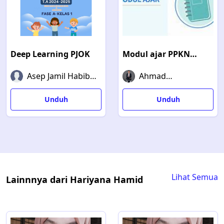
Deep Learning PJOK
Modul ajar PPKN
Semester ganjil
Asep Jamil Habibi,
Ahmad
S.Pd, Gr
Apriyansah
Unduh
Unduh
Lihat Semua
Lainnnya dari Hariyana Hamid