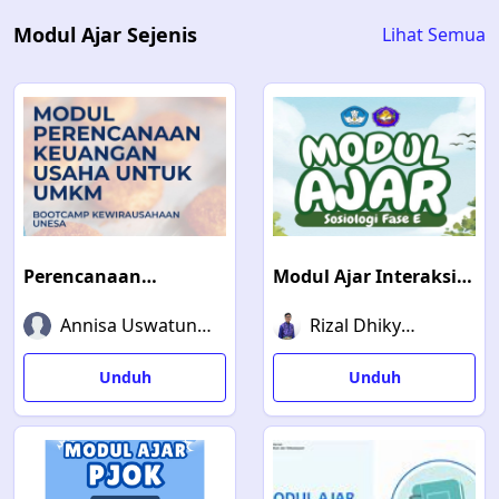
Modul Ajar Sejenis
Lihat Semua
Perencanaan
Modul Ajar Interaksi
Keuangan Usaha
Sosial Fase E
Annisa Uswatun
Rizal Dhiky
Untuk UMKM
Hassanah
Hermawan
Unduh
Unduh