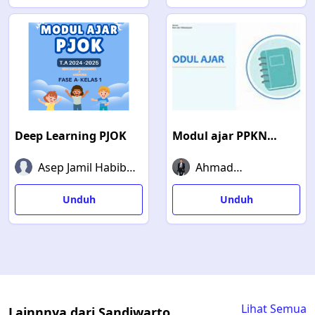
Deep Learning PJOK
Modul ajar PPKN
Semester ganjil
Asep Jamil Habibi,
Ahmad
S.Pd, Gr
Apriyansah
Unduh
Unduh
Lihat Semua
Lainnnya dari Sandiwarto